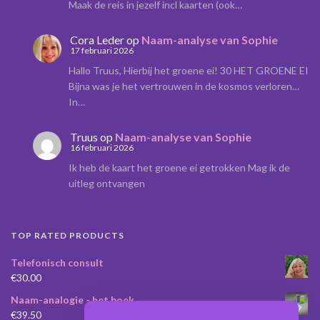
Maak de reis in jezelf incl kaarten (ook…
Cora Leder
op
Naam-analyse van Sophie
17 februari 2026
Hallo Truus, Hierbij het groene ei! 30 HET GROENE EI
Bijna was je het vertrouwen in de kosmos verloren…
In…
Truus
op
Naam-analyse van Sophie
16 februari 2026
Ik heb de kaart het groene ei getrokken Mag ik de
uitleg ontvangen
TOP RATED PRODUCTS
Telefonisch consult
€
30.00
Naam-analogie - het boek
€
39.50