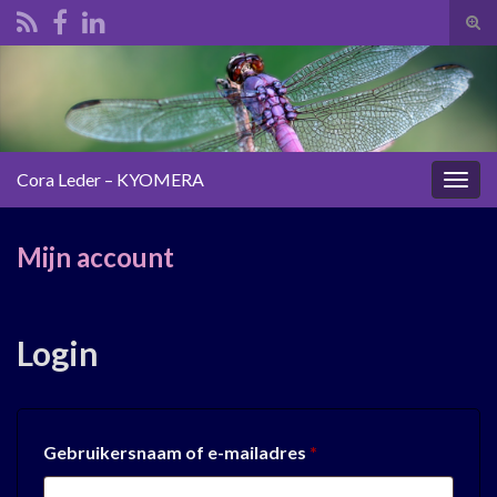
Tog
zoek
Search for:
Cora Leder – KYOMERA
Togg
navig
Mijn account
Login
Vereist
Gebruikersnaam of e-mailadres
*