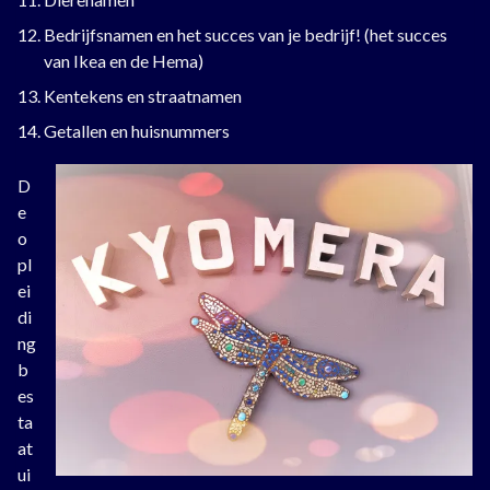
Bedrijfsnamen en het succes van je bedrijf! (het succes
van Ikea en de Hema)
Kentekens en straatnamen
Getallen en huisnummers
D
e
o
pl
ei
di
ng
b
es
ta
at
ui