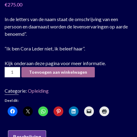
€
275.00
In de letters van de naam staat de omschrijving van een
persoon en daarnaast worden de levenservaringen op aarde
benoemd”.
“Ik ben Cora Leder niet, ik beleef haar”.
Kijk onderaan deze pagina voor meer informatie.
Tweedaagse opleiding Naam-analogie 2 & 3 okt. 2026 (incl
Toevoegen aan winkelwagen
Categorie:
Opleiding
Deel dit:
Beschrijving