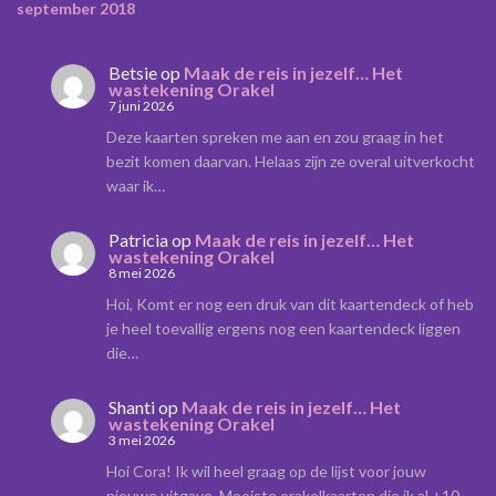
september 2018
Betsie
op
Maak de reis in jezelf… Het
wastekening Orakel
7 juni 2026
Deze kaarten spreken me aan en zou graag in het
bezit komen daarvan. Helaas zijn ze overal uitverkocht
waar ik…
Patricia
op
Maak de reis in jezelf… Het
wastekening Orakel
8 mei 2026
Hoi, Komt er nog een druk van dit kaartendeck of heb
je heel toevallig ergens nog een kaartendeck liggen
die…
Shanti
op
Maak de reis in jezelf… Het
wastekening Orakel
3 mei 2026
Hoi Cora! Ik wil heel graag op de lijst voor jouw
nieuwe uitgave. Mooiste orakelkaarten die ik al +10