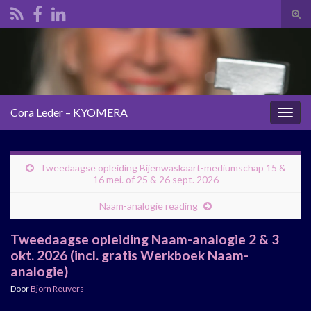
Tog
zoek
Search for:
Cora Leder – KYOMERA
Togg
navig
Tweedaagse opleiding Bijenwaskaart-mediumschap 15 &
16 mei. of 25 & 26 sept. 2026
Naam-analogie reading
Tweedaagse opleiding Naam-analogie 2 & 3
okt. 2026 (incl. gratis Werkboek Naam-
analogie)
Door
Bjorn Reuvers