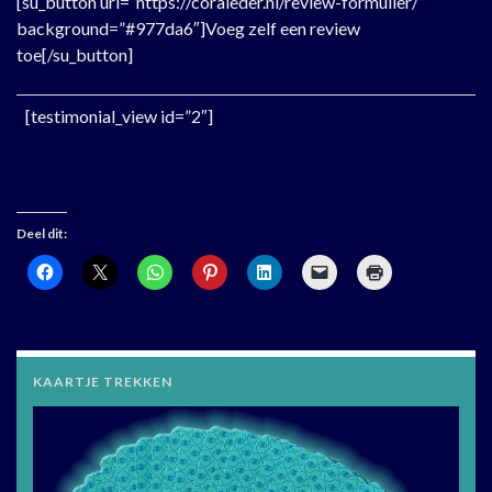
[su_button url=”https://coraleder.nl/review-formulier/”
background=”#977da6″]Voeg zelf een review
toe[/su_button]
[testimonial_view id=”2″]
Deel dit:
KAARTJE TREKKEN