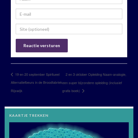
2 en 3 oktober Opleiding Naam-analogie,
19 en 20 september Spiritueel
Alternatiefbeurs in de Broodfabriek
een super bijzondere opleiding (inclusief
Rijswijk
gratis boek)
KAARTJE TREKKEN