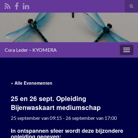
Tog
zoek
Search for:
Cora Leder – KYOMERA
Togg
navig
« Alle Evenementen
25 en 26 sept. Opleiding
Bijenwaskaart mediumschap
25 september van 09:15
-
26 september van 17:00
In ontspannen sfeer wordt deze bijzondere
opleiding gegeven: