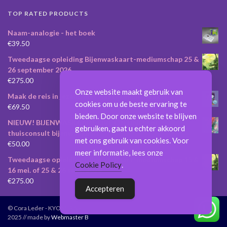
TOP RATED PRODUCTS
Naam-analogie - het boek
€
39.50
Tweedaagse opleiding Bijenwaskaart-mediumschap 25 &
26 september 2026
€
275.00
Onze website maakt gebruik van
Maak de reis in jezelf... Het wastekening Orakel
cookies om u de beste ervaring te
€
69.50
bieden. Door onze website te blijven
NIEUW! BIJENWASKAART LIVE ON LINE! / of
gebruiken, gaat u echter akkoord
thuisconsult bijenwaskaart
met ons gebruik van cookies. Voor
€
50.00
meer informatie, lees onze
Tweedaagse opleiding Bijenwaskaart-mediumschap 15 &
Cookie Policy
.
16 mei. of 25 & 26 sept. 2026
€
275.00
Accepteren
© Cora Leder - KYOMERA -
2025 // made by
Webmaster B