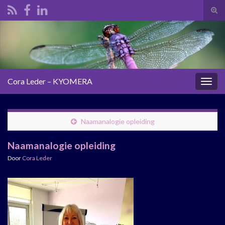
Tog
zoek
Search for:
Cora Leder – KYOMERA
Togg
navig
Naamanalogie opleiding
Naamanalogie opleiding
Door
Cora Leder